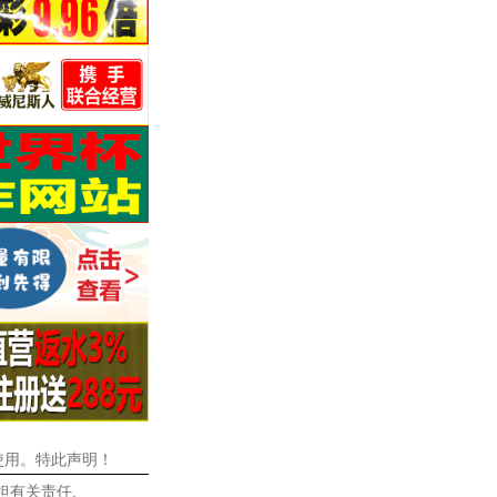
使用。特此声明！
担有关责任.