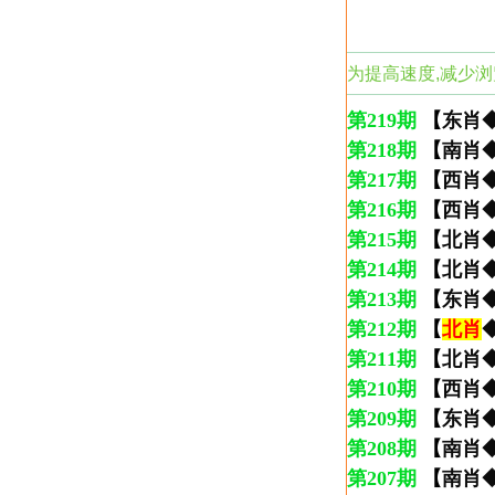
为提高速度,减少
第219期
【
东
肖
第218期
【
南肖
第217期
【
西肖
第216期
【
西肖
第215期
【
北肖
第214期
【
北肖
第213期
【
东肖
第212期
【
北肖
第211期
【
北肖
第210期
【
西肖
第209期
【
东肖
第208期
【
南肖
第207期
【
南肖