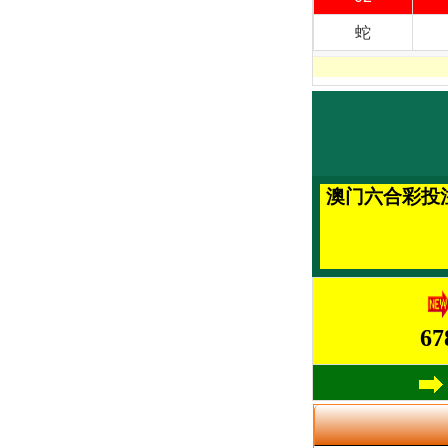
澳门六合彩投
67