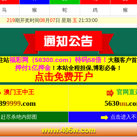
福彩网（56300.com）特码58倍！
注站
大额客户首
押付1亿押金
！本站全程担保,博彩必备！
点击免费开户
澳门王中王
官网直
89
9999
.com
5630
uu
.c
赶尽杀绝内部图
点击进入不
www.495w.com