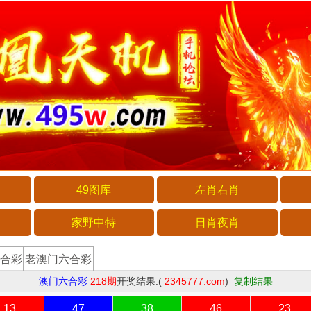
49图库
左肖右肖
家野中特
日肖夜肖