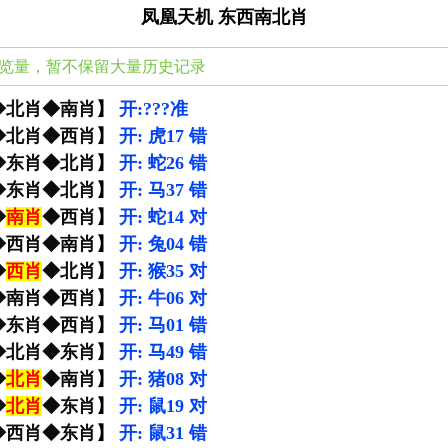
凤凰天机
东西南北肖
浏览量，暂不保留大量历史记录
◆
北
肖
◆
南
肖
】
开:???准
◆北肖◆西肖
】
开: 虎17 错
◆东肖◆北肖
】
开: 蛇26 错
◆东肖◆北肖
】
开: 马37 错
◆
南肖
◆西肖
】
开: 蛇14 对
◆西肖◆南肖
】
开: 兔04 错
◆
西肖
◆北肖
】
开: 猴35 对
◆南肖◆西肖
】
开: 牛06 对
◆东肖◆西肖
】
开: 马01 错
◆北肖◆东肖
】
开: 马49 错
◆
北肖
◆南肖
】
开: 猪08 对
◆
北肖
◆东肖
】
开: 鼠19 对
◆西肖◆东肖
】
开: 鼠31 错