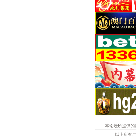
本论坛所提供的
以上所有广