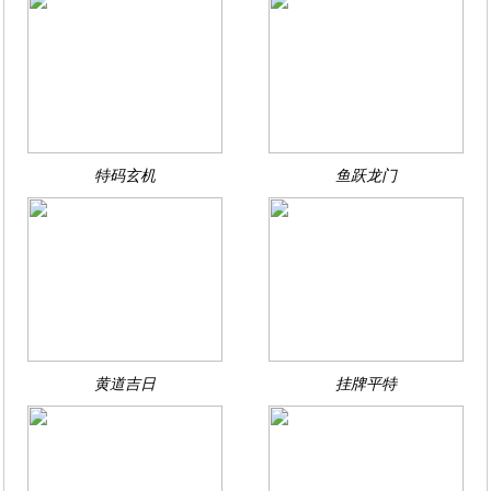
特码玄机
鱼跃龙门
黄道吉日
挂牌平特