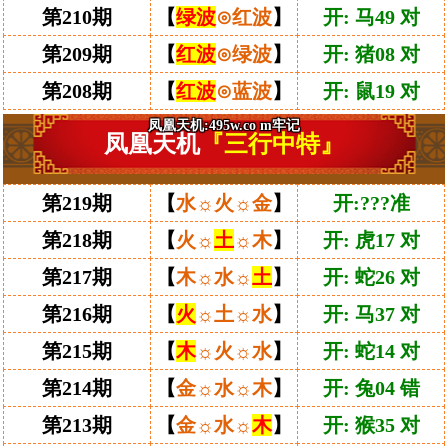
第210期
【
绿波
⊙红波
】
开: 马49 对
第209期
【
红波
⊙绿波
】
开: 猪08 对
第208期
【
红波
⊙蓝波
】
开: 鼠19 对
凤凰天机:495w.co m牢记
凤凰天机
『三行中特』
第219期
【
水
☼
火
☼
金
】
开:???准
第218期
【
火☼
土
☼木
】
开: 虎17 对
第217期
【
木☼水☼
土
】
开: 蛇26 对
第216期
【
火
☼土☼水
】
开: 马37 对
第215期
【
木
☼火☼水
】
开: 蛇14 对
第214期
【
金☼水☼木
】
开: 兔04 错
第213期
【
金☼水☼
木
】
开: 猴35 对