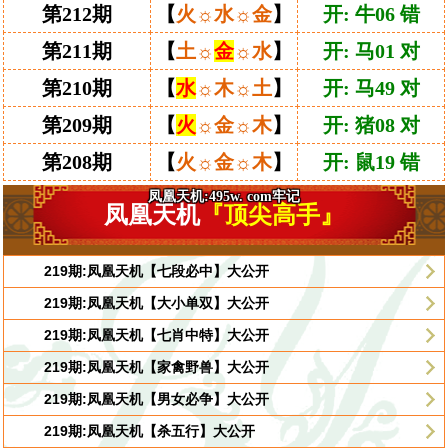
第212期
【
火☼水☼金
】
开: 牛06 错
第211期
【
土☼
金
☼水
】
开: 马01 对
第210期
【
水
☼木☼土
】
开: 马49 对
第209期
【
火
☼金☼木
】
开: 猪08 对
第208期
【
火☼金☼木
】
开: 鼠19 错
凤凰天机:495w. com牢记
凤凰天机
『顶尖高手』
219期:凤凰天机【七段必中】大公开
219期:凤凰天机【大小单双】大公开
219期:凤凰天机【七肖中特】大公开
219期:凤凰天机【家禽野兽】大公开
219期:凤凰天机【男女必争】大公开
219期:凤凰天机【杀五行】大公开