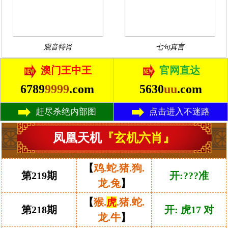
观音特肖
七句真言
澳门王中王
官网直达
6789
9999
.com
5630
uu
.com
赶尽杀绝内部图
点击进入不迷路
凤凰天机
『玄机六肖』
【
鸡
.
蛇
.
猪
.
狗
.
第219期
开:???准
龙
.
兔
】
【
猴.
虎
.猪.蛇.
第218期
开: 虎17 对
龙.牛
】