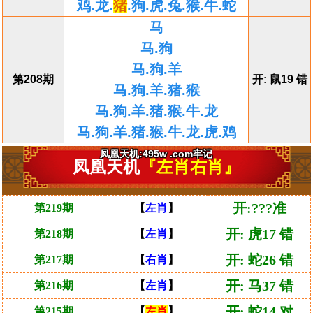
鸡.龙.
猪
.狗.虎.兔.猴.牛.蛇
马
马.狗
马.狗.羊
第208期
开: 鼠19 错
马.狗.羊.猪.猴
马.狗.羊.猪.猴.牛.龙
马.狗.羊.猪.猴.牛.龙.虎.鸡
凤凰天机:495w .com牢记
凤凰天机
『左肖右肖』
开:???准
第219期
【
左
肖
】
开: 虎17 错
第218期
【
左肖
】
开: 蛇26 错
第217期
【
右肖
】
开: 马37 错
第216期
【
左肖
】
开: 蛇14 对
第215期
【
左肖
】