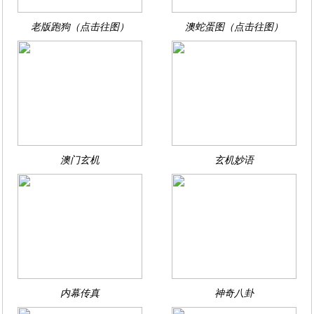
老版跑狗（点击往图）
澳蛇蛋图（点击往图）
澳门玄机
玄机妙语
内幕传真
神奇八卦