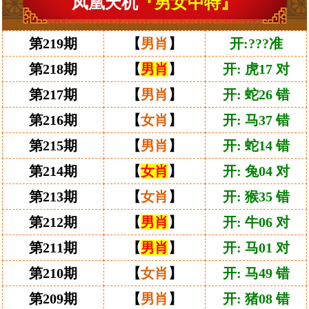
凤凰天机
『男女中特』
第219期
【
男
肖
】
开:???准
第218期
【
男肖
】
开: 虎17 对
第217期
【
男肖
】
开: 蛇26 错
第216期
【
女肖
】
开: 马37 错
第215期
【
男肖
】
开: 蛇14 错
第214期
【
女肖
】
开: 兔04 对
第213期
【
女肖
】
开: 猴35 错
第212期
【
男肖
】
开: 牛06 对
第211期
【
男肖
】
开: 马01 对
第210期
【
女肖
】
开: 马49 错
第209期
【
男肖
】
开: 猪08 错