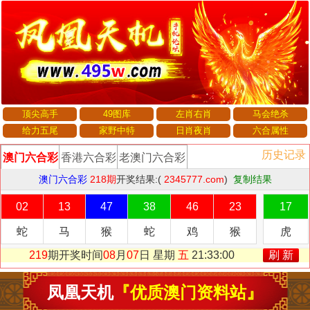
顶尖高手
49图库
左肖右肖
马会绝杀
给力五尾
家野中特
日肖夜肖
六合属性
凤凰天机
『优质澳门资料站』