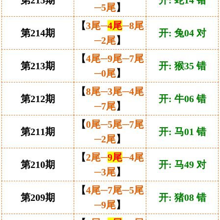
─5尾
】
【
3尾─
4尾
─8尾
第214期
开: 兔04 对
─2尾
】
【
4尾─9尾─7尾
第213期
开: 猴35 错
─0尾
】
【
8尾─3尾─4尾
第212期
开: 牛06 错
─7尾
】
【
0尾─5尾─7尾
第211期
开: 马01 错
─2尾
】
【
2尾─
9尾
─4尾
第210期
开: 马49 对
─3尾
】
【
4尾─7尾─5尾
第209期
开: 猪08 错
─9尾
】